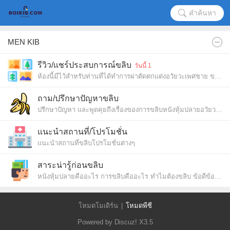
คำค้นหา
MEN KIB
รีวิว/แชร์ประสบการณ์ขลิบ
วันนี้ 1
ห้องนี้มีไว้สำหรับท่านที่ได้ทำการผ่าตัดตกแต่งอวัยวะเพศชาย ขลิบ ตัดเส้นสองสลึ่ง ได้มาอวดผลงาน และรีวิวต่างๆ แนะนำสถานพยาบาล เพื่อเป็นประโยชน์ของผู้ที่สนใจขลิบอวัยวะเพศ
ถาม/ปรึกษาปัญหาขลิบ
ปรึกษาปัญหา และพูดคุยถึงเรื่องของการขลิบหนังหุ้มปลายอวัยวะเพศชาย ตัดแต่งหนังหุ้มปลาย เส้นสองสลึ่ง คำแนะนำและข้อมูลต่างๆเพื่อประกอบการตัดสินใจ
แนะนำสถานที่/โปรโมชั่น
แนะนำสถานที่ขลิบโปรโมชั่นต่างๆ
ระบุชื่อสถานพบาล ข้อมูลการติดต่อ
ตำแหน่งที่ตั้ง/จังหวัด แยกสถานที่ละโพส
สาระน่ารู้ก่อนขลิบ
หนังหุ้มปลายคืออะไร การขลิบคืออะไร ทำไมต้องขลิบ ข้อดีข้อเสียของการขลิบ การเตรียมตัวก่อนผ่าตัด ข้อห้ามต่างๆ
โหมดโมเดิร์น
|
โหมดพีซี
Powered by Discuz!
X3.5