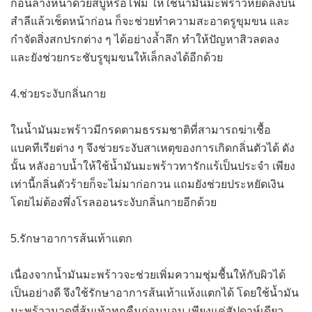
ก่อนล้างหน้าด้วยสบู่หรือโฟม ให้ใช้น้ำมันมะพร้าวหยดลงบน
สำลีแล้วเช็ดหน้าก่อน ก็จะช่วยทำความสะอาดรูขุมขน และ
กำจัดสิ่งสกปรกต่าง ๆ ได้อย่างล้ำลึก ทำให้ปัญหาสิวลดลง
และยังช่วยกระชับรูขุมขนให้เล็กลงได้อีกด้วย
4.ช่วยระงับกลิ่นกาย
ในน้ำมันมะพร้าวมีกรดตามธรรมชาติที่สามารถฆ่าเชื้อ
แบคทีเรียต่าง ๆ จึงช่วยระงับสาเหตุของการเกิดกลิ่นตัวได้ ดัง
นั้น หลังอาบน้ำให้ใช้น้ำมันมะพร้าวทารักแร้เป็นประจำ เพียง
เท่านี้กลิ่นตัวร้ายก็จะไม่มาก่อกวน แถมยังช่วยประหยัดเงิน
โดยไม่ต้องพึ่งโรลออนระงับกลิ่นกายอีกด้วย
5.รักษาอาการส้นเท้าแตก
เนื่องจากน้ำมันมะพร้าวจะช่วยเพิ่มความชุ่มชื้นให้กับผิวได้
เป็นอย่างดี จึงใช้รักษาอาการส้นเท้าแห้งแตกได้ โดยใช้น้ำมัน
มะพร้าวนวดที่ส้นเท้าทุกคืนก่อนนอน เพียงแค่สัปดาห์เดียว