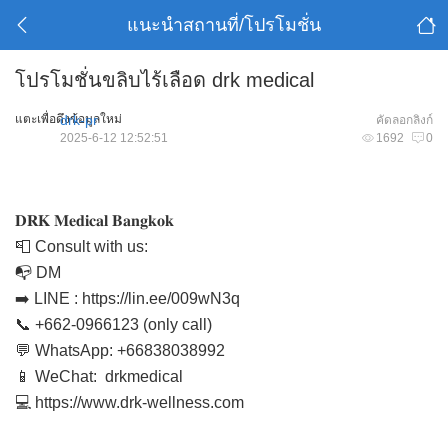
แนะนำสถานที่/โปรโมชั่น
โปรโมชั่นขลิบไร้เลือด drk medical
แตะเพื่อดึงข้อมูลใหม่
drk-pr
คัดลอกลิงก์
2025-6-12 12:52:51
1692
0
𝐃𝐑𝐊 𝐌𝐞𝐝𝐢𝐜𝐚𝐥 𝐁𝐚𝐧𝐠𝐤𝐨𝐤
📮 Consult with us:
📭 DM
➡️ LINE :
https://lin.ee/009wN3q
📞
+662-0966123
(only call)
💬 WhatsApp:
+66838038992
📱 WeChat: drkmedical
💻
https://www.drk-wellness.com