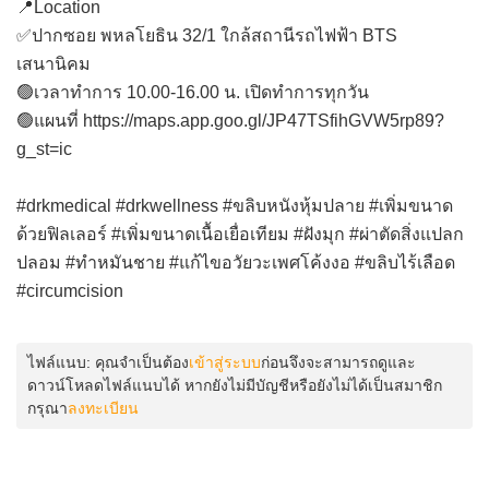
📍Location
✅ปากซอย พหลโยธิน 32/1 ใกล้สถานีรถไฟฟ้า BTS
เสนานิคม
🟢เวลาทำการ 10.00-16.00 น. เปิดทำการทุกวัน
🟢แผนที่
https://maps.app.goo.gl/JP47TSfihGVW5rp89?
g_st=ic
#drkmedical #drkwellness #ขลิบหนังหุ้มปลาย #เพิ่มขนาด
ด้วยฟิลเลอร์ #เพิ่มขนาดเนื้อเยื่อเทียม #ฝังมุก #ผ่าตัดสิ่งแปลก
ปลอม #ทำหมันชาย #แก้ไขอวัยวะเพศโค้งงอ #ขลิบไร้เลือด
#circumcision
ไฟล์แนบ:
คุณจำเป็นต้อง
เข้าสู่ระบบ
ก่อนจึงจะสามารถดูและ
ดาวน์โหลดไฟล์แนบได้ หากยังไม่มีบัญชีหรือยังไม่ได้เป็นสมาชิก
กรุณา
ลงทะเบียน