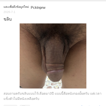
แตะเพื่อดึงข้อมูลใหม่
Pcktnprw
2026-7-1
ขลิบ
สอบถามครับขลิบแบบไร้เลือดมา3ปี แบบนี้คือหนังกองมั้ยครับ แต่เวลา
แข็งตัวไม่มีหนังเหลือครับ