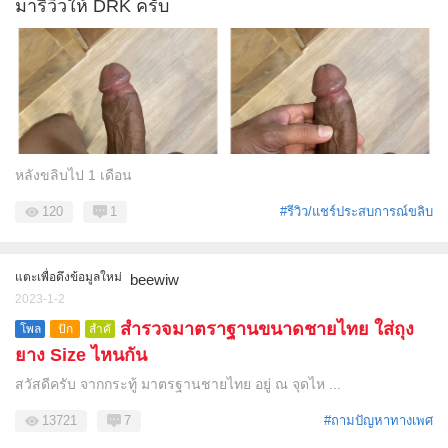
มารีวิวให้ DRK ครับ
หลังขลิบไป 1 เดือน
120
1
#รีวิว/แชร์ประสบการณ์ขลิบ
แตะเพื่อดึงข้อมูลใหม่
beewiw
2023-1-2
สำรวจมาตราฐานขนาดชายไทย ใส่ถุง
โพล
ปัก
สำคั
หมุด
ญ
ยาง Size ไหนกัน
สวัสดีครับ จากกระทู้ มาตรฐานชายไทย อยู่ ณ จุดไห ...
13721
7
#ถามปัญหาทางเพศ