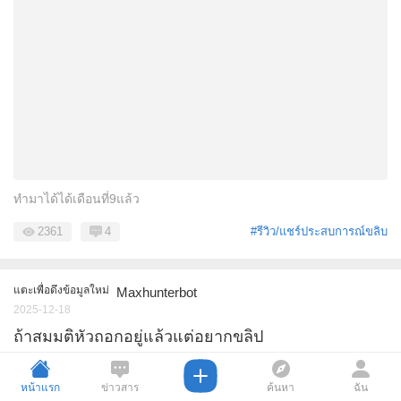
ทำมาได้ได้เดือนที่9แล้ว
2361
4
#รีวิว/แชร์ประสบการณ์ขลิบ
แตะเพื่อดึงข้อมูลใหม่
Maxhunterbot
2025-12-18
ถ้าสมมติหัวถอกอยู่แล้วแต่อยากขลิป
ถ้าถอกอยู่แล้วแต่อยากขลิบแนะนำมั้ยครับ เหตุผล ...
หน้าแรก
ข่าวสาร
ค้นหา
ฉัน
1193
1
#ถาม/ปรึกษาปัญหาขลิบ