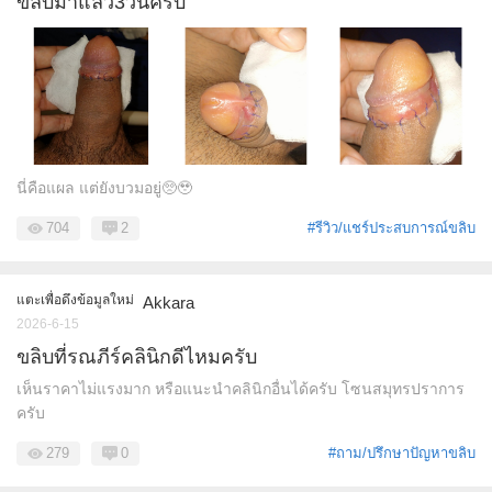
ขลิบมาแล้ว3วันครับ
นี่คือแผล แต่ยังบวมอยู่🥺🥹
704
2
#รีวิว/แชร์ประสบการณ์ขลิบ
แตะเพื่อดึงข้อมูลใหม่
Akkara
2026-6-15
ขลิบที่รณภีร์คลินิกดีไหมครับ
เห็นราคาไม่แรงมาก หรือแนะนำคลินิกอื่นได้ครับ โซนสมุทรปราการ
ครับ
279
0
#ถาม/ปรึกษาปัญหาขลิบ