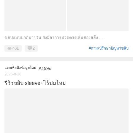
ขลิปแบบปกติมา4วัน ยังมีอาการปวดตรงเส้นสองสลึง ...
481
2
#ถาม/ปรึกษาปัญหาขลิบ
แตะเพื่อดึงข้อมูลใหม่
A199x
2025-8-30
รีวิวขลิบ sleeve+ไร้ปมไหม