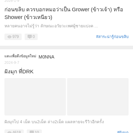
2026-1-9
ก่อนขลิบ ควรบอกหมอว่าเป็น Grower (ข้าวเจ้า) หรือ
Shower (ข้าวเหนียว)
หลายคนอาจไม่รู้ว่า ลักษณะอวัยวะเพศผู้ชายแบ่งค ...
979
0
#สาระน่ารู้ก่อนขลิบ
แตะเพื่อดึงข้อมูลใหม่
M0NNA
2024-9-7
ฝังมุก ที่DRK
ฝังมุกไป 4 เม็ด บน2เม็ด ล่าง2เม็ด แผลหายจะรีวิวอีกครั้ง
4618
10
#ฝังมุก