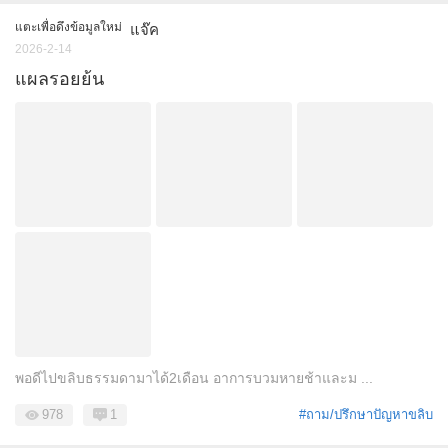
แตะเพื่อดึงข้อมูลใหม่
แจ๊ค
2026-2-14
แผลรอยย้น
พอดีไปขลิบธรรมดามาได้2เดือน อาการบวมหายช้าและม ...
978
1
#ถาม/ปรึกษาปัญหาขลิบ