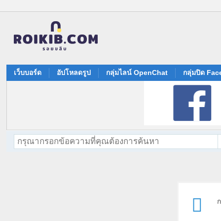
เว็บบอร์ด
อัปโหลดรูป
กลุ่มไลน์ OpenChat
กลุ่มปิด Fa
ก