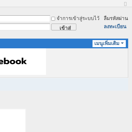
ข
น
จำการเข้าสู่ระบบไว้
ลืมรหัสผ่าน
า
ด
ลงทะเบียน
เข้าสู่
ป
ก
ระบบ
ติ
เมนูเพิ่มเติม