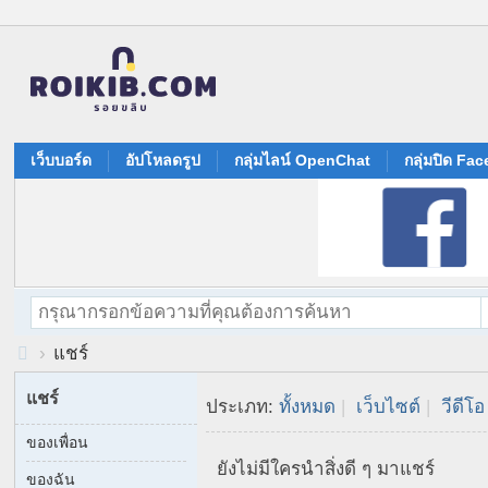
เว็บบอร์ด
อัปโหลดรูป
กลุ่มไลน์ OpenChat
กลุ่มปิด Fa
›
แชร์
R
แชร์
ประเภท:
ทั้งหมด
|
เว็บไซต์
|
วีดีโอ
oi
ของเพื่อน
Ki
ยังไม่มีใครนำสิ่งดี ๆ มาแชร์
b.
ของฉัน