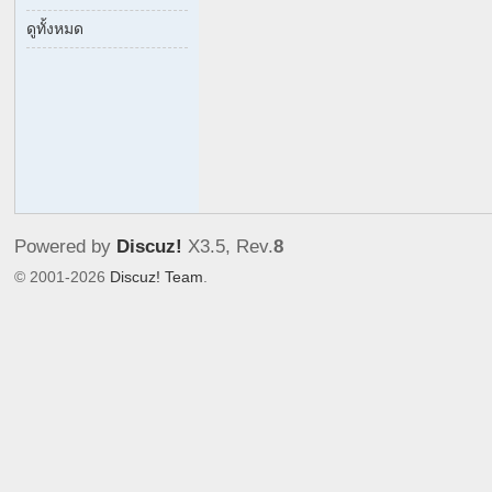
co
ดูทั้งหมด
m
|
M
en
Ci
rc
Powered by
Discuz!
X3.5
, Rev.
8
u
© 2001-2026
Discuz! Team
.
m
ci
si
on
C
o
m