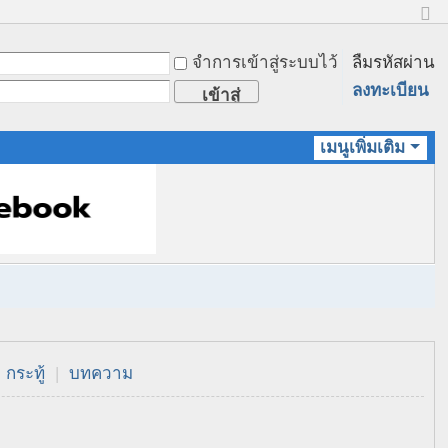
ข
น
จำการเข้าสู่ระบบไว้
ลืมรหัสผ่าน
า
ด
ลงทะเบียน
เข้าสู่
ป
ก
ระบบ
ติ
เมนูเพิ่มเติม
กระทู้
|
บทความ