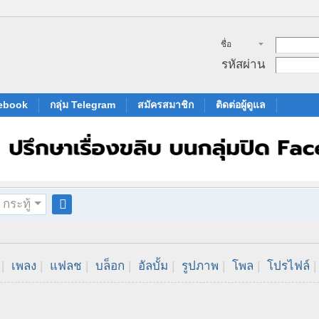
ชื่อ
สมาชิก
รหัสผ่าน
cebook
กลุ่ม Telegram
สมัครสมาชิก
ติดต่อผู้ดูแล
กระทู้
ค
้น
ห
|
เพลง
|
แฟลช
|
บล็อก
|
อัลบั้ม
|
รูปภาพ
|
โพล
|
โปรไฟล์
|
า