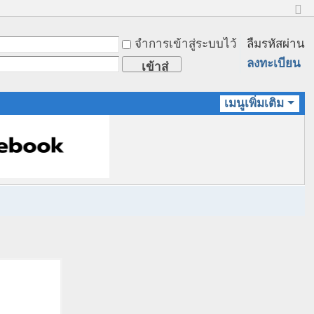
ข
น
จำการเข้าสู่ระบบไว้
ลืมรหัสผ่าน
า
ด
ลงทะเบียน
เข้าสู่
ป
ก
ระบบ
ติ
เมนูเพิ่มเติม