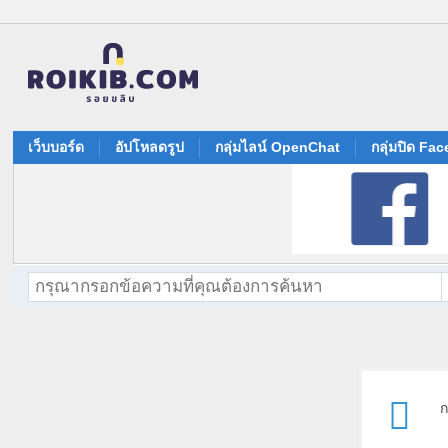
เว็บบอร์ด
อัปโหลดรูป
กลุ่มไลน์ OpenChat
กลุ่มปิด Fa
ก