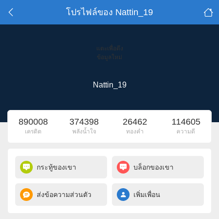
โปรไฟล์ของ Nattin_19
แตะเพื่อดึง
ข้อมูลใหม่
Nattin_19
890008
374398
26462
114605
เครดิต
พลังน้ำใจ
ทองคำ
ความดี
กระทู้ของเขา
บล็อกของเขา
ส่งข้อความส่วนตัว
เพิ่มเพื่อน