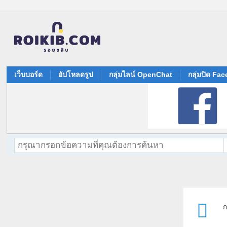
เว็บบอร์ด
อัปโหลดรูป
กลุ่มไลน์ OpenChat
กลุ่มปิด Fa
ก