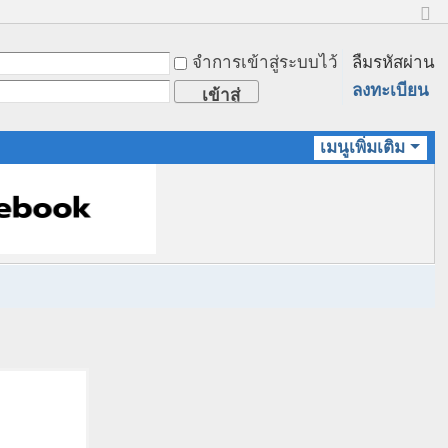
ข
น
จำการเข้าสู่ระบบไว้
ลืมรหัสผ่าน
า
ด
ลงทะเบียน
เข้าสู่
ป
ก
ระบบ
ติ
เมนูเพิ่มเติม