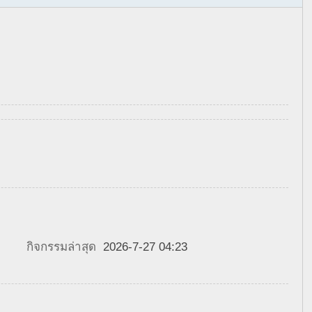
กิจกรรมล่าสุด
2026-7-27 04:23