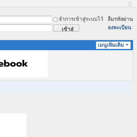
ข
น
จำการเข้าสู่ระบบไว้
ลืมรหัสผ่าน
า
ด
ลงทะเบียน
เข้าสู่
ป
ก
ระบบ
ติ
เมนูเพิ่มเติม