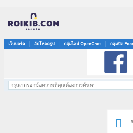
เว็บบอร์ด
อัปโหลดรูป
กลุ่มไลน์ OpenChat
กลุ่มปิด Fa
ก