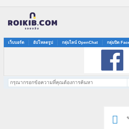
เว็บบอร์ด
อัปโหลดรูป
กลุ่มไลน์ OpenChat
กลุ่มปิด Fa
ข