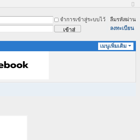
ข
น
จำการเข้าสู่ระบบไว้
ลืมรหัสผ่าน
า
ด
ลงทะเบียน
เข้าสู่
ป
ก
ระบบ
ติ
เมนูเพิ่มเติม