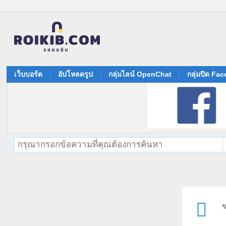
เว็บบอร์ด
อัปโหลดรูป
กลุ่มไลน์ OpenChat
กลุ่มปิด Fa
ข