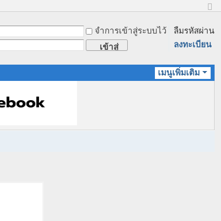
ข
น
จำการเข้าสู่ระบบไว้
ลืมรหัสผ่าน
า
ด
ลงทะเบียน
เข้าสู่
ป
ก
ระบบ
ติ
เมนูเพิ่มเติม