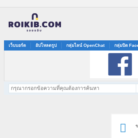
เว็บบอร์ด
อัปโหลดรูป
กลุ่มไลน์ OpenChat
กลุ่มปิด Fa
ข