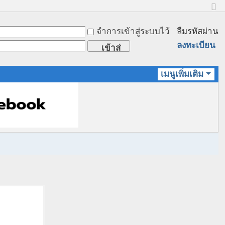
ข
น
จำการเข้าสู่ระบบไว้
ลืมรหัสผ่าน
า
ด
ลงทะเบียน
เข้าสู่
ป
ก
ระบบ
ติ
เมนูเพิ่มเติม