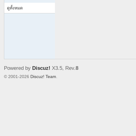
co
ดูทั้งหมด
m
|
M
en
Ci
rc
Powered by
Discuz!
X3.5
, Rev.
8
u
© 2001-2026
Discuz! Team
.
m
ci
si
on
C
o
m