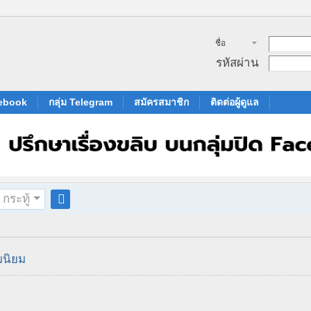
ชื่อ
สมาชิก
รหัสผ่าน
cebook
กลุ่ม Telegram
สมัครสมาชิก
ติดต่อผู้ดูแล
กระทู้
ค
้น
ห
มนิยม
า