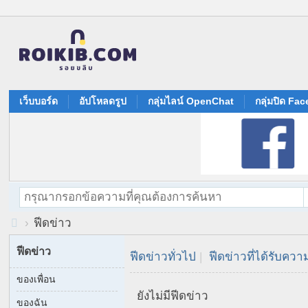
เว็บบอร์ด
อัปโหลดรูป
กลุ่มไลน์ OpenChat
กลุ่มปิด Fa
›
ฟีดข่าว
R
ฟีดข่าว
ฟีดข่าวทั่วไป
|
ฟีดข่าวที่ได้รับควา
oi
ของเพื่อน
Ki
ยังไม่มีฟีดข่าว
b.
ของฉัน