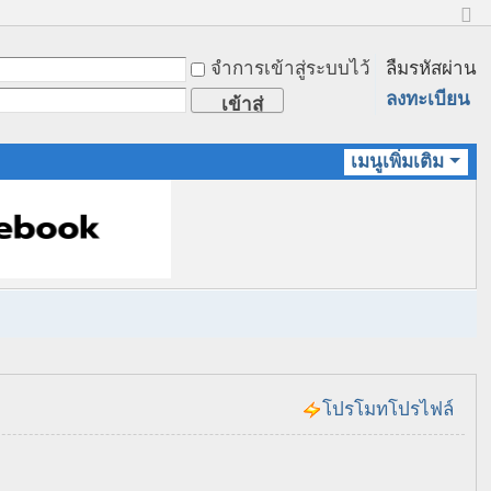
ข
น
จำการเข้าสู่ระบบไว้
ลืมรหัสผ่าน
า
ด
ลงทะเบียน
เข้าสู่
ป
ก
ระบบ
ติ
เมนูเพิ่มเติม
โปรโมทโปรไฟล์