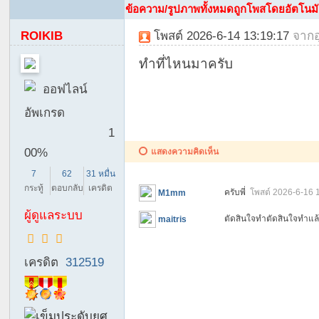
ข้อความ/รูปภาพทั้งหมดถูกโพสโดยอัตโนมัติจ
un
ROIKIB
โพสต์ 2026-6-14 13:19:17
จาก
ity
สั
ทำที่ไหนมาครับ
ง
ออฟไลน์
ค
อัพเกรด
ม
1
ข
00%
แสดงความคิดเห็น
อ
7
62
31 หมื่น
ง
กระทู้
ตอบกลับ
เครดิต
ครับพี่
โพสต์ 2026-6-16 
M1mm
ค
ผู้ดูแลระบบ
ตัดสินใจทำตัดสินใจทำแ
maitris
น
ข
เครดิต
312519
ลิ
บ
จู๋