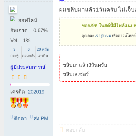
co
ผมขลิบมาแล้ว1วันครับ ไม่เจ็บ
m
|
ออฟไลน์
ขออภัย! โพสต์นี้มีไฟล์แนบห
M
อัพเกรด
0.67%
คุณต้อง
เข้าสู่ระบบ
เพื่อดาวน์โหลดไ
en
Vel.
1%
Ci
3
6
20 หมื่น
rc
กระทู้
ตอบกลับ
เครดิต
u
ขลิบมาแล้ว3วันครับ
ผู้มีประสบการณ์
m
ขลิบเลเซอร์
ci
si
เครดิต
202019
on
C
o
ติดตา
ส่ง PM
m
ม
ตอบกลับ
m