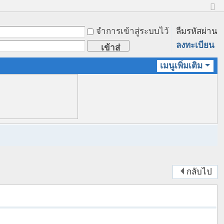
ข
น
จำการเข้าสู่ระบบไว้
ลืมรหัสผ่าน
า
ด
ลงทะเบียน
เข้าสู่
ป
ก
ระบบ
เมนูเพิ่มเติม
ติ
กลับไป