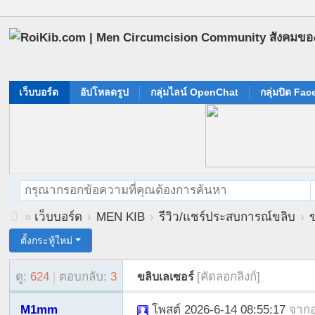
เว็บบอร์ด
อัปโหลดรูป
กลุ่มไลน์ OpenChat
กลุ่มปิด Fa
»
เว็บบอร์ด
›
MEN KIB
›
รีวิว/แชร์ประสบการณ์ขลิบ
›
R
ตั้งกระทู้ใหม่
oi
ดู:
624
|
ตอบกลับ:
3
[คัดลอกลิงก์]
ขลิบเลเซอร์
Ki
b.
M1mm
โพสต์ 2026-6-14 08:55:17
จาก