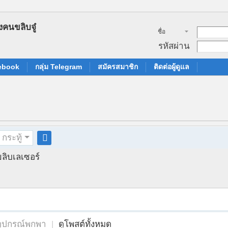
ชื่อ
สมาชิก
รหัสผ่าน
cebook
กลุ่ม Telegram
สมัครสมาชิก
ติดต่อผู้ดูแล
กระทู้
ค
ขลิบเลเซอร์
้น
ห
า
อุปกรณ์พกพา
|
ดูโพสต์ทั้งหมด