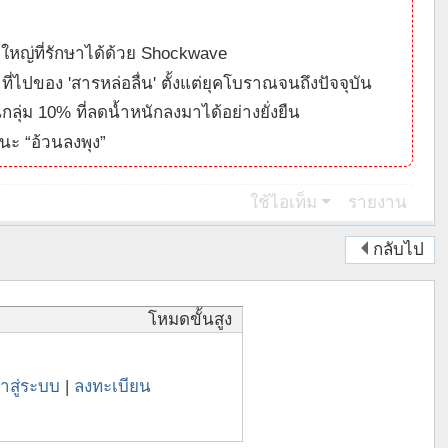
ใหญ่ที่รักษาได้ด้วย Shockwave
่มาที่ไปของ 'สารหล่อลื่น' ตั้งแต่ยุคโบราณจนถึงปัจจุบัน
นกลุ่ม 10% ที่ลดน้ำหนักลงมาได้อย่างยั่งยืน
ชนะ “อ้วนลงพุง”
ใช้ไอเท็ม
รายงาน
กลับไป
โหมดขั้นสูง
้าสู่ระบบ
|
ลงทะเบียน