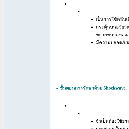
un
ity
เป็นการใช้คลื่น
สั
กระตุ้นบนอวัยวะ
ง
ขยายขนาดของอว
ค
มีความปลอดภัยสู
ม
ข
อ
ง
ค
« ขั้นตอนการรักษาด้วย Shockwave
น
ข
ลิ
บ
จำเป็นต้องใช้ย
จู๋
ระยะเวลาในการรั