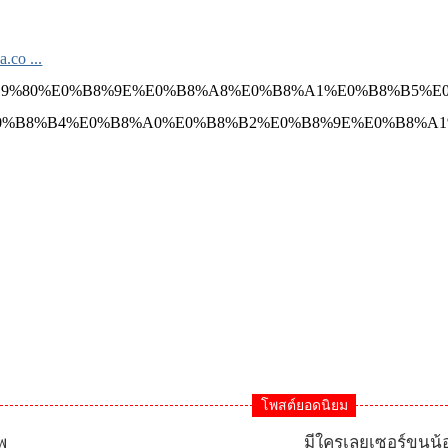
.co ...
B9%80%E0%B8%9E%E0%B8%A8%E0%B8%A1%E0%B8%B5%
0%B8%B4%E0%B8%A0%E0%B8%B2%E0%B8%9E%E0%B8%A1
โพสต์ยอดนิยม
พ
มีใครเลยเซอร์ขนน้