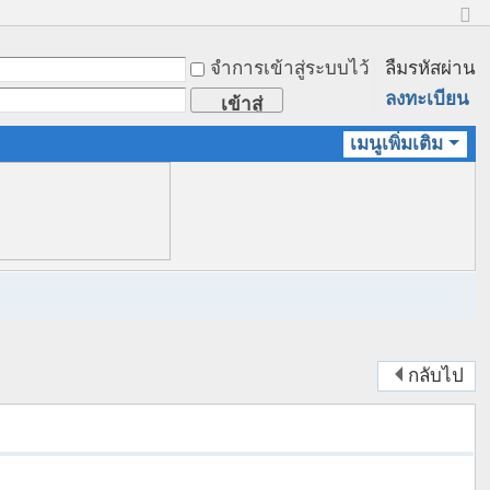
ข
น
จำการเข้าสู่ระบบไว้
ลืมรหัสผ่าน
า
ด
ลงทะเบียน
เข้าสู่
ป
ก
ระบบ
เมนูเพิ่มเติม
ติ
กลับไป