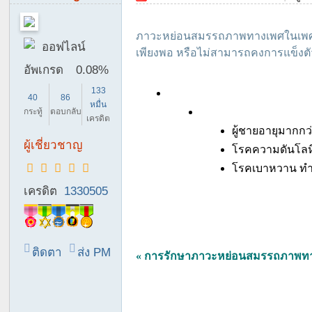
co
m
ภาวะหย่อนสมรรถภาพทางเพศในเพศชาย หร
|
ออฟไลน์
เพียงพอ หรือไม่สามารถคงการแข็งตัว
M
อัพเกรด
0.08%
en
133
40
86
Ci
หมื่น
กระทู้
ตอบกลับ
เครดิต
rc
ผู้ชายอายุมากกว่
ผู้เชี่ยวชาญ
u
โรคความดันโลหิต
m
โรคเบาหวาน ทำให
ci
เครดิต
1330505
si
on
C
ติดตา
ส่ง PM
« การรักษาภาวะหย่อนสมรรถภาพทา
o
ม
m
m