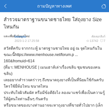
ถามปัญหาทางเพศ
สำรวจมาตราฐานขนาดชายไทย ใส่ถุงยาง Size
ไหนกัน
แตะเพื่อดึงข้อมูลใหม่
beewiw
คัดลอกลิงก์
2023-1-2 17:25:58
13742
7
สวัสดีครับ จากกระทู้ มาตรฐานชายไทย อยู่ ณ จุดไหนกันใน
ขณะนี้
https://www.menhouse.net/forum.p ...
160&fromuid=614
(ที่มา: MENHOUSE | เมนเฮาส์เล่าเรื่องขลิบ ชุมชนของคน
ขลิบ)
เลยอยากสำรวจคร่าวๆ ถึงขนาดถุงยางที่เป็นที่นิยมใช้กันครับ
ใครใช้ยี่ห้อไหน ขนาดไหน
ประทับใจผิวสัมผัส หรือมีข้อดียังไง ลองมาแชร์เพื่อเป็นความรู้
ให้ผู้สนใจท่านอื่นๆ กันครับ
หรือขนาดของบางท่านอาจจะหาถุงยางที่ขายทั่วไปยาก (เล็ก