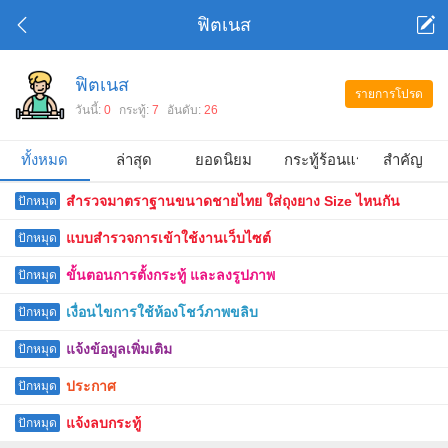
ฟิตเนส
ฟิตเนส
รายการโปรด
วันนี้:
0
กระทู้:
7
อันดับ:
26
ทั้งหมด
ล่าสุด
ยอดนิยม
กระทู้ร้อนแรง
สำคัญ
สำรวจมาตราฐานขนาดชายไทย ใส่ถุงยาง Size ไหนกัน
ปักหมุด
แบบสำรวจการเข้าใช้งานเว็บไซต์
ปักหมุด
ขั้นตอนการตั้งกระทู้ และลงรูปภาพ
ปักหมุด
เงื่อนไขการใช้ห้องโชว์ภาพขลิบ
ปักหมุด
แจ้งข้อมูลเพิ่มเติม
ปักหมุด
ประกาศ
ปักหมุด
แจ้งลบกระทู้
ปักหมุด