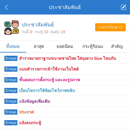
ประชาสัมพันธ์
ประชาสัมพันธ์
รายการโปรด
+1
วันนี้:
0
กระทู้:
10
อันดับ:
23
ทั้งหมด
ล่าสุด
ยอดนิยม
กระทู้ร้อนแรง
สำคัญ
สำรวจมาตราฐานขนาดชายไทย ใส่ถุงยาง Size ไหนกัน
ปักหมุด
แบบสำรวจการเข้าใช้งานเว็บไซต์
ปักหมุด
ขั้นตอนการตั้งกระทู้ และลงรูปภาพ
ปักหมุด
เงื่อนไขการใช้ห้องโชว์ภาพขลิบ
ปักหมุด
แจ้งข้อมูลเพิ่มเติม
ปักหมุด
ประกาศ
ปักหมุด
แจ้งลบกระทู้
ปักหมุด