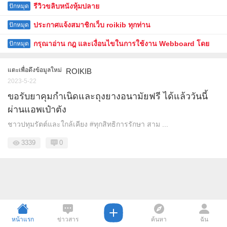
รีวิวขลิบหนังหุ้มปลาย
ปักหมุด
ประกาศแจ้งสมาชิกเว็บ roikib ทุกท่าน
ปักหมุด
กรุณาอ่าน กฎ และเงื่อนไขในการใช้งาน Webboard โดย
ปักหมุด
ละเอียด
แตะเพื่อดึงข้อมูลใหม่
ROIKIB
2023-5-22
ขอรับยาคุมกำเนิดและถุงยางอนามัยฟรี ได้แล้ววันนี้
ผ่านแอพเป๋าตัง
ชาวปทุมรัตต์และใกล้เคียง #ทุกสิทธิการรักษา สาม ...
3339
0
หน้าแรก
ข่าวสาร
ค้นหา
ฉัน